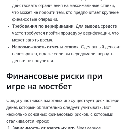
действовать ограничения на максимальные ставки,
что может не подойти тем, кто предпочитает крупные
финансовые операции.
Требования по верификации.
Для вывода средств
часто требуется пройти процедуру верификации, что
может занять время.
Невозможность отмены ставок.
Сделанный депозит
невозвратен, и даже если вы передумали, вернуть
деньги не получится.
Финансовые риски при
игре на мостбет
Среди участников азартных игр существует риск потери
денег, который обязательно следует учитывать. Вот
несколько основных финансовых рисков, с которыми
сталкиваются игроки:
Зависимость от азартных игр.
Чрезмерное