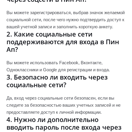
Вы можете зарегистрироваться, выбрав значок желаемой
социальной сети, после чего нужно подтвердить доступ к
вашей учетной записи и заполнить короткую анкету.
2. Какие социальные сети
поддерживаются для входа в Пин
Ап?
Вы можете использовать Facebook, Вконтакте,
Одноклассники и Google для регистрации и входа.
3. Безопасно ли входить через
социальные сети?
Да, вход через социальные сети безопасен, если вы
следите за безопасностью ваших учетных записей и не
предоставляете доступ к личной информации.
4. Нужно ли дополнительно
вводить пароль после входа через