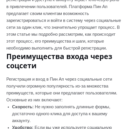
в привлечении пользователей. Платформа Пин Ап
предлагает своим клиентам возможность
зарегистрироваться и войти в систему через социальные
сети за один клик, что значительно упрощает процесс. В
этом статье мы подробно рассмотрим, как происходит
этот процесс, его преимущества и шаги, которые
необходимо выполнить для быстрой регистрации.
Преимущества входа через
соцсети
Регистрация и вход в Пин Ап через социальные сети
получили огромную популярность из-за множества
преимуществ, которые они предлагают пользователям.
Основные из них включают:
Скорость:
Не нужно заполнять длинные формы,
достаточно одного клика для доступа к вашему
аккаунту.
Удобство:
Если вы уже используете социальную