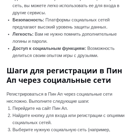
сеть, вы можете легко использовать ее для входа в
другие сервисы.
Безопасность:
Платформы социальных сетей
предлагают высокий уровень защиты данных.
Легкость:
Вам не нужно помнить дополнительные
логины и пароли.
Доступ к социальным функциям:
Возможность
делиться своим опытом игры с друзьями.
Шаги для регистрации в Пин
Ап через социальные сети
Регистрироваться в Пин Ап через социальные сети
несложно. Выполните следующие шаги:
Перейдите на сайт Пин Ап.
Найдите кнопку для входа или регистрации с опциями
социальных сетей.
Выберите нужную социальную сеть (например,