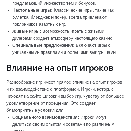
предлагающий множество тем и бонусов.
Настольные игры:
Классические игры, такие как
рулетка, блэкджек и покер, всегда привлекают
поклонников азартных игр.
Живые игры:
Возможность играть с живыми
дилерами создает атмосферу настоящего казино.
Специальные предложения:
Включают игры с
уникальными правилами и большими выигрышами.
Влияние на опыт игроков
Разнообразие игр имеет прямое влияние на опыт игроков
и их взаимодействие с платформой. Игроки, которые
находят на сайте широкий выбор игр, чувствуют большее
удовлетворение от посещения. Это создает
благоприятные условия для:
Социального взаимодействия:
Игроки могут
делиться своим опытом и советами по различным