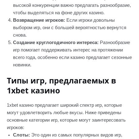
высокой конкуренции важно предлагать разнообразие,
чтобы выделяться на фоне других казино.
Возвращение игроков:
Если игроки довольны
выбором игр, они с большей вероятностью вернутся
снова.
Создание круглогодичного интереса:
Разнообразие
игр помогает поддерживать интерес на протяжении
всего года, особенно если казино предлагает сезонные
новинки.
Типы игр, предлагаемых в
1xbet казино
1xbet казино предлагает широкий спектр игр, которые
могут удовлетворить любые вкусы. Ниже приведены
основные категории игр, которые могут заинтересовать
игроков:
Слоты:
Это один из самых популярных видов игр,