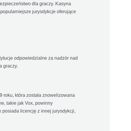
bezpieczeństwo dla graczy. Kasyna
popularniejsze jurysdykcje oferujące
nstytucje odpowiedzialne za nadzór nad
a graczy.
 roku, która została znowelizowana
e, takie jak Vox, powinny
osiada licencję z innej jurysdykcji,