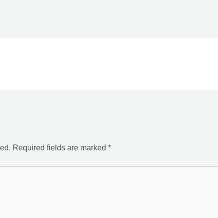
hed.
Required fields are marked
*