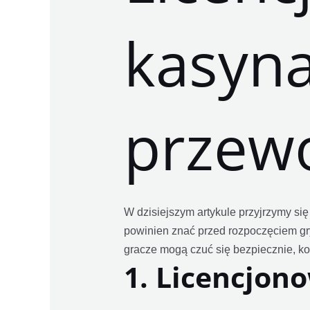
kasyna
przewo
W dzisiejszym artykule przyjrzymy się
powinien znać przed rozpoczęciem gry
gracze mogą czuć się bezpiecznie, ko
1. Licencjon