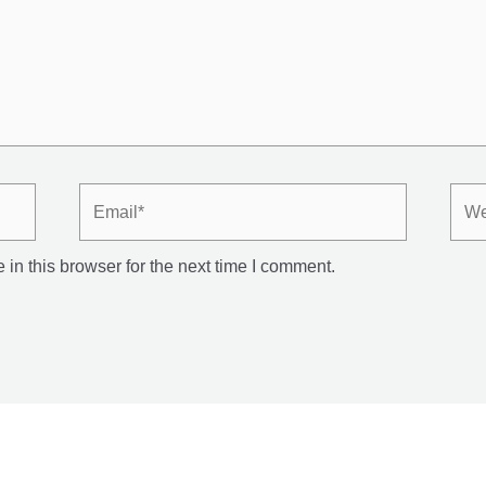
Email*
Webs
in this browser for the next time I comment.