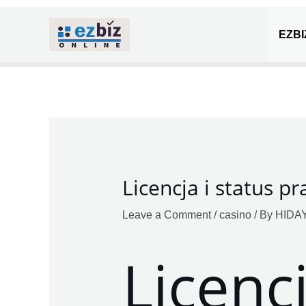
Skip
Post
to
navigation
EZBI
content
Licencja i status 
Leave a Comment
/
casino
/ By
HIDA
Licenc