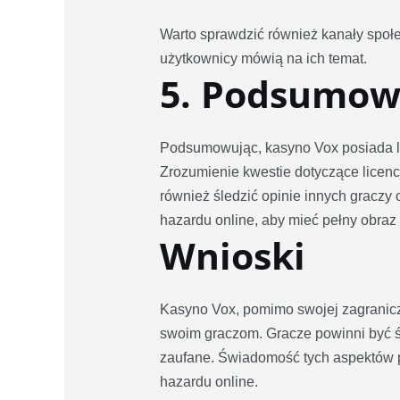
Warto sprawdzić również kanały społ
użytkownicy mówią na ich temat.
5. Podsumow
Podsumowując, kasyno Vox posiada lic
Zrozumienie kwestie dotyczące licencj
również śledzić opinie innych graczy 
hazardu online, aby mieć pełny obraz 
Wnioski
Kasyno Vox, pomimo swojej zagraniczn
swoim graczom. Gracze powinni być św
zaufane. Świadomość tych aspektów p
hazardu online.