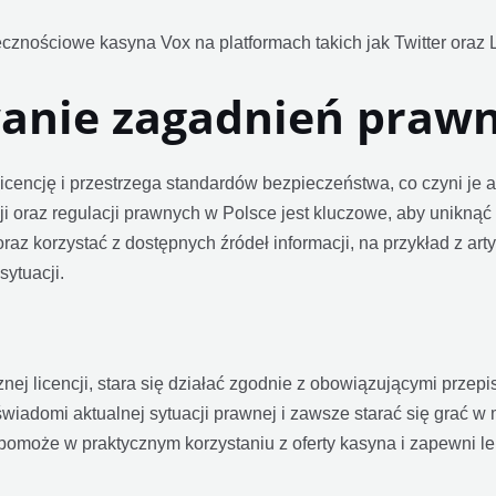
ecznościowe kasyna Vox na platformach takich jak
Twitter
oraz
anie zagadnień praw
encję i przestrzega standardów bezpieczeństwa, co czyni je at
i oraz regulacji prawnych w Polsce jest kluczowe, aby uniknąć
oraz korzystać z dostępnych źródeł informacji, na przykład z
art
sytuacji.
ej licencji, stara się działać zgodnie z obowiązującymi przep
iadomi aktualnej sytuacji prawnej i zawsze starać się grać w 
omoże w praktycznym korzystaniu z oferty kasyna i zapewni l