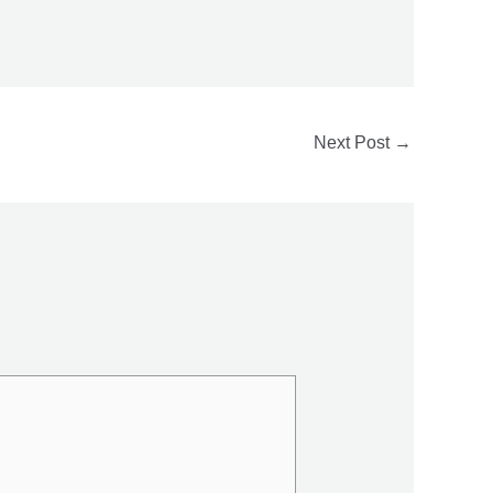
Next Post
→