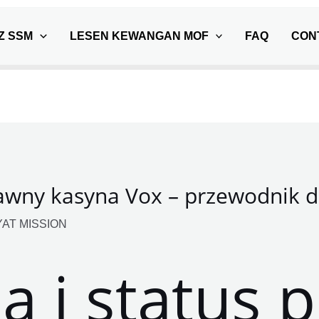
Z SSM
LESEN KEWANGAN MOF
FAQ
CON
prawny kasyna Vox – przewodnik d
YAT MISSION
ja i status