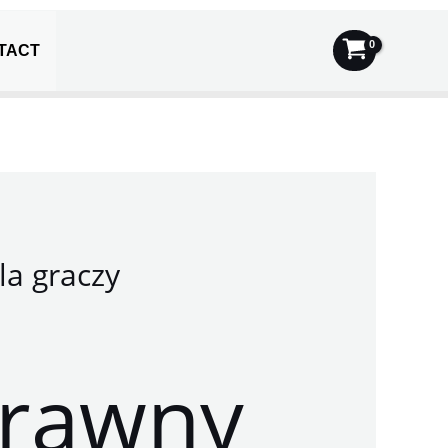
TACT
la graczy
 prawny