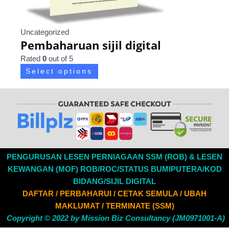
Uncategorized
Pembaharuan sijil digital
Rated
0
out of 5
Select options
PENGURUSAN LESEN PERNIAGAAN SSM (ROB) & LESEN
KEWANGAN (MOF) ROB/ROC/STATUS BUMIPUTERA/KOD
BIDANG/SIJIL DIGITAL
DAFTAR / PERBAHARUI / CETAK SEMULA / UBAH
MAKLUMAT / TERMINATE (SSM)
Copyright © 2022 by
Mission Biz Consultancy (JM0971001-A)